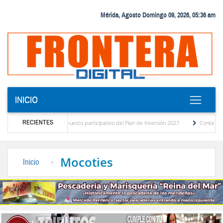
Mérida, Agosto Domingo 09, 2026, 05:36 am
INICIO
RECIENTES
iagnóstico del presupuesto participativo del Plan de Inversión 2027
Contaminación y
 Ordenanza de Transporte Público
“Mérida te abraza”, impulso de la identidad region
Mocoties
Inicio