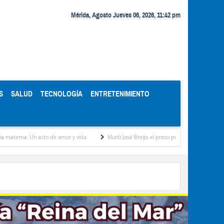
Mérida, Agosto Jueves 06, 2026, 11:42 pm
S
SALUD
TECNOLOGÍA
ENTRETENIMIENTO
acto de amor y vida
Murió José Breijo, el preso político uruguayo-venezolano bajo arre