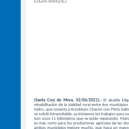
EDGAR MÁRQUEZ
(Santa Cruz de Mora, 02/06/2021).-
El alcalde Edg
rehabilitación de la vialidad rural entre dos municipio
Isidro, que conecta a Arzobispo Chacón con Pinto Sali
se volvió intransitable, ya iniciamos los trabajos para 
Son unos 11 kilómetros que se están reparando. Márqu
es más corto para los productores agrícolas de las do
ambos municipios mejore mucho, que haya un mayor in