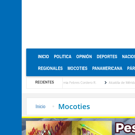
(CURRENT)
INICIO
POLITICA
OPINIÓN
DEPORTES
NACIO
REGIONALES
MOCOTIES
PANAMERICANA
PÁ
RECIENTES
a estratégica por María Eugenia Febres Cordero R.
Alcaldía de Mérida consolida acuer
Mocoties
Inicio