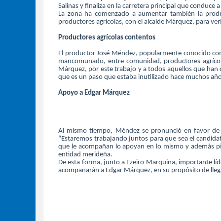
Salinas y finaliza en la carretera principal que conduce 
La zona ha comenzado a aumentar también la producci
productores agrícolas, con el alcalde Márquez, para veri
Productores agrícolas contentos
El productor José Méndez, popularmente conocido como
mancomunado, entre comunidad, productores agrícolas
Márquez, por este trabajo y a todos aquellos que han co
que es un paso que estaba inutilizado hace muchos año
Apoyo a Edgar Márquez
Al mismo tiempo, Méndez se pronunció en favor de 
“Estaremos trabajando juntos para que sea el candidato
que le acompañan lo apoyan en lo mismo y además pidi
entidad merideña.
De esta forma, junto a Ezeiro Marquina, importante líd
acompañarán a Edgar Márquez, en su propósito de lleg