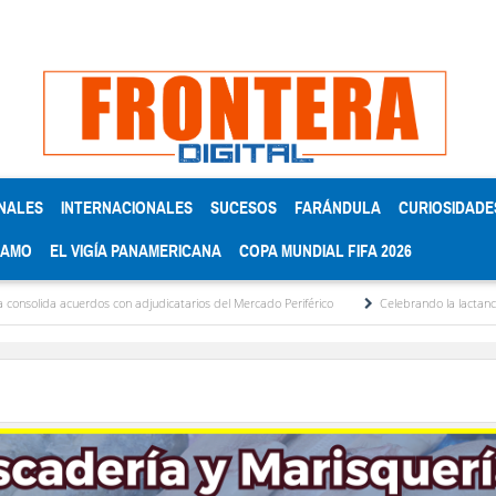
NALES
INTERNACIONALES
SUCESOS
FARÁNDULA
CURIOSIDADE
RAMO
EL VIGÍA PANAMERICANA
COPA MUNDIAL FIFA 2026
dos con adjudicatarios del Mercado Periférico
Celebrando la lactancia materna: Un 