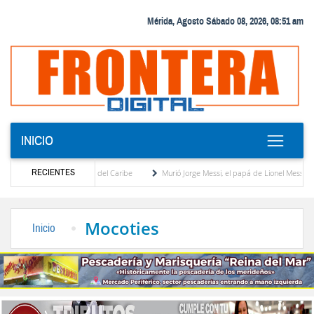
Mérida, Agosto Sábado 08, 2026, 08:51 am
INICIO
RECIENTES
os Centroamericanos y del Caribe
Murió Jorge Messi, el papá de Lionel Messi
enezuela, edición Mérida
Hoy 08 de agosto el Hospital II de El Vigía celebra 58 años
Mocoties
Inicio