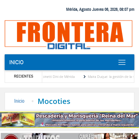
Mérida, Agosto Jueves 06, 2026, 08:07 pm
INICIO
RECIENTES
 Antonio Spinetti Dini de Mérida
Maira Duque: la gestión de la secretaría de la ULA 
a
Misael Salazar Léidenz: el estudioso de las sensibilidades por Orlando Oberto Urbi
Mocoties
Inicio