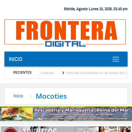
Mérida, Agosto Lunes 10, 2026, 03:40 pm
INICIO
RECIENTES
ríguez y Andy Younes en Ayapata
Vehículos estacionados en las aceras del centro de M
alojan tribunales
El Colegio Nacional de Periodistas, CNP Seccional Mérida lamenta el
Mocoties
Inicio