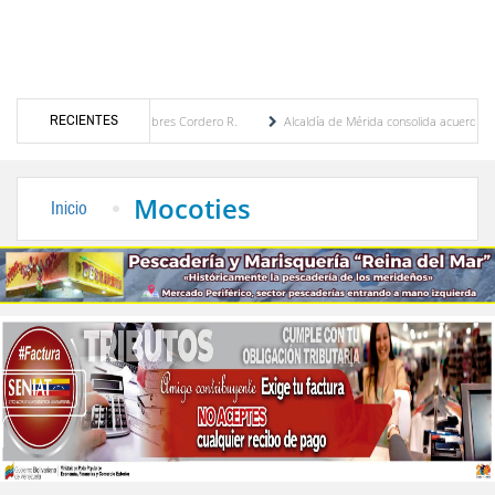
RECIENTES
 por María Eugenia Febres Cordero R.
Alcaldía de Mérida consolida acuerdos con adju
rd de la Plaza Bolívar tras daños por lluvias
Gobierno de Trump considera como “una 
Mocoties
Inicio