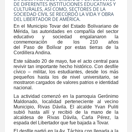
DE DIFERENTES INSTITUCIONES EDUCATIVAS Y
CULTURALES, ASÍ COMO, SECTORES DE LA
SOCIEDAD CIVIL SE RECORDÓ LA VIDA Y OBRA
DEL LIBERTADOR DE AMÉRICA.
En el Municipio Tovar del Estado Bolivariano de
Mérida, las autoridades en compañía del sector
educativo y sociedad engalanaron la
conmemoración de los 210 años
del Paso de Bolívar por estas tierras de la
Cordillera Andina.
Este sábado 20 de mayo, fue el acto central para
revivir tan importante hecho histórico. Con desfile
cívico – militar, los estudiantes, desde los más
pequeños hasta los de nivel universitario, se
mostraron cargados de valores patrios e identidad
nacional.
La actividad comenzó en la parroquia Gerónimo
Maldonado, localidad perteneciente al vecino
Municipio, Rivas Dávila. El alcalde Yvan Puliti
subió hasta allí y recibió de la mano de la
alcaldesa de Rivas Dávila, Carla Pérez, la
espada del Libertador que fue bajada a Tovar.
El desfile partió en la Av. Táchira con llegada a la