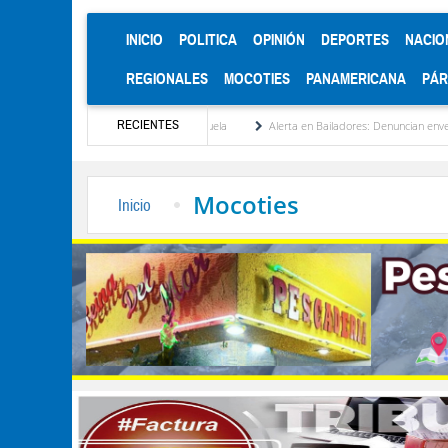
(CURRENT)
INICIO
POLITICA
OPINIÓN
DEPORTES
NACIO
REGIONALES
MOCOTIES
PANAMERICANA
PÁ
RECIENTES
cionalización de Venezuela
Alerta en Bailadores: Denuncian envenenamiento de siete
Mocoties
Inicio