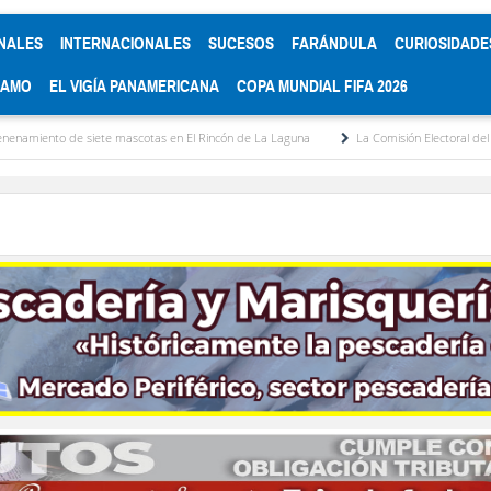
NALES
INTERNACIONALES
SUCESOS
FARÁNDULA
CURIOSIDADE
RAMO
EL VIGÍA PANAMERICANA
COPA MUNDIAL FIFA 2026
 mascotas en El Rincón de La Laguna
La Comisión Electoral del Colegio de Abogados