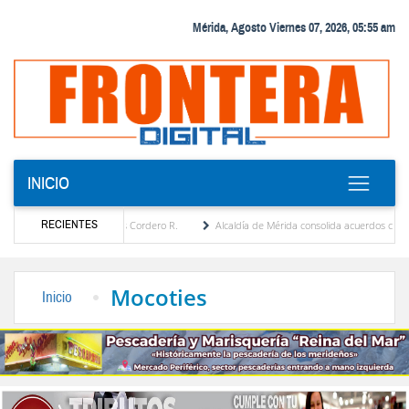
Mérida, Agosto Viernes 07, 2026, 05:55 am
INICIO
RECIENTES
enia Febres Cordero R.
Alcaldía de Mérida consolida acuerdos con adjudicatarios del 
Bolívar tras daños por lluvias
Gobierno de Trump considera como “una oportunidad ú
Mocoties
Inicio