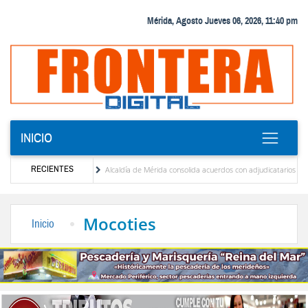
Mérida, Agosto Jueves 06, 2026, 11:40 pm
INICIO
RECIENTES
ordero R.
Alcaldía de Mérida consolida acuerdos con adjudicatarios del Mercado Peri
daños por lluvias
Gobierno de Trump considera como “una oportunidad única” las ne
Mocoties
Inicio