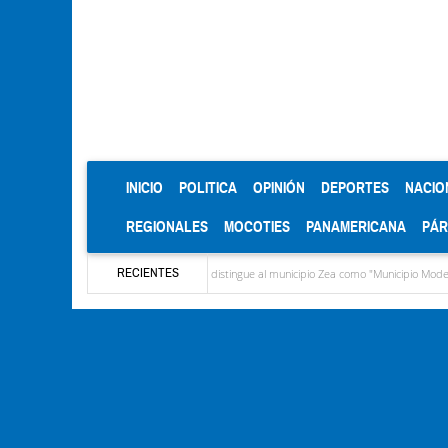
(CURRENT)
INICIO
POLITICA
OPINIÓN
DEPORTES
NACIO
REGIONALES
MOCOTIES
PANAMERICANA
PÁ
RECIENTES
CIEPROL-ULA distingue al municipio Zea como "Municipio Modelo de Venezuela"