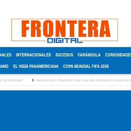
NALES
INTERNACIONALES
SUCESOS
FARÁNDULA
CURIOSIDADE
RAMO
EL VIGÍA PANAMERICANA
COPA MUNDIAL FIFA 2026
Hasta siempre, David José Lanz: una vida dedicada con pasión al micrófono y a la gente