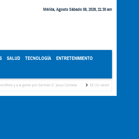
Mérida, Agosto Sábado 08, 2026, 11:30 am
S
SALUD
TECNOLOGÍA
ENTRETENIMIENTO
 por Germán D´Jesus Cerrada
EE UU destinará 1.000 millones de dólares a Colombia