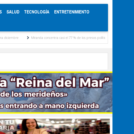
S
SALUD
TECNOLOGÍA
ENTRETENIMIENTO
Miranda concentra casi el 77 % de los presos políticos registrados por Foro Penal