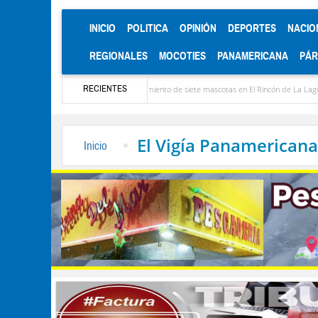
(CURRENT)
INICIO
POLITICA
OPINIÓN
DEPORTES
NACIO
REGIONALES
MOCOTIES
PANAMERICANA
PÁ
RECIENTES
dores: Denuncian envenenamiento de siete mascotas en El Rincón de La Laguna
La C
El Vigía Panamericana
Inicio