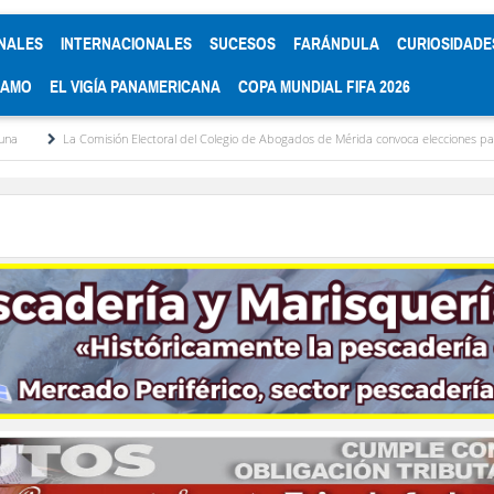
NALES
INTERNACIONALES
SUCESOS
FARÁNDULA
CURIOSIDADE
RAMO
EL VIGÍA PANAMERICANA
COPA MUNDIAL FIFA 2026
omisión Electoral del Colegio de Abogados de Mérida convoca elecciones para diciembre