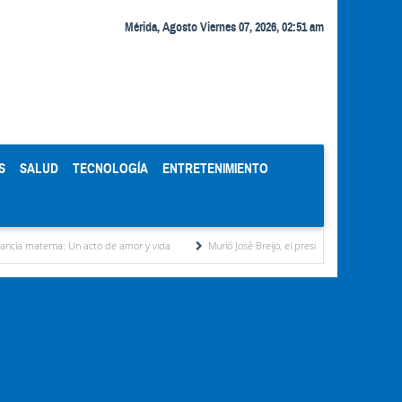
Mérida, Agosto Viernes 07, 2026, 02:51 am
S
SALUD
TECNOLOGÍA
ENTRETENIMIENTO
a: Un acto de amor y vida
Murió José Breijo, el preso político uruguayo-venezolano ba