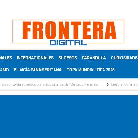
NALES
INTERNACIONALES
SUCESOS
FARÁNDULA
CURIOSIDADE
RAMO
EL VIGÍA PANAMERICANA
COPA MUNDIAL FIFA 2026
a acuerdos con adjudicatarios del Mercado Periférico
Celebrando la lactancia matern