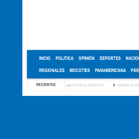
(CURRENT)
INICIO
POLITICA
OPINIÓN
DEPORTES
NACIO
REGIONALES
MOCOTIES
PANAMERICANA
PÁ
RECIENTES
opuesta estratégica por María Eugenia Febres Cordero R.
Alcaldía de Mérida consolid