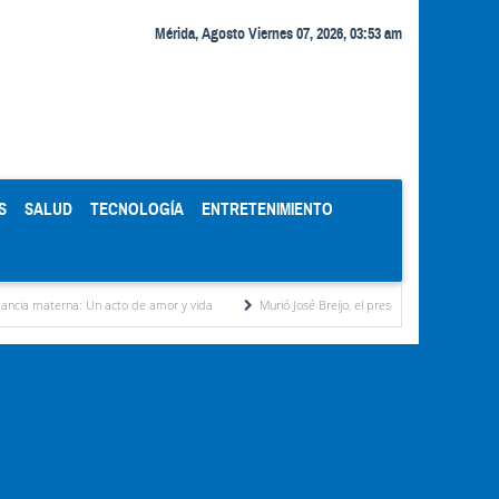
Mérida, Agosto Viernes 07, 2026, 03:53 am
S
SALUD
TECNOLOGÍA
ENTRETENIMIENTO
rna: Un acto de amor y vida
Murió José Breijo, el preso político uruguayo-venezolano 