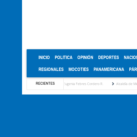
(CURRENT)
INICIO
POLITICA
OPINIÓN
DEPORTES
NACIO
REGIONALES
MOCOTIES
PANAMERICANA
PÁ
RECIENTES
propuesta estratégica por María Eugenia Febres Cordero R.
Alcaldía de Mérida consol