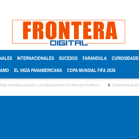
NALES
INTERNACIONALES
SUCESOS
FARÁNDULA
CURIOSIDADE
RAMO
EL VIGÍA PANAMERICANA
COPA MUNDIAL FIFA 2026
ida acuerdos con adjudicatarios del Mercado Periférico
Celebrando la lactancia mate