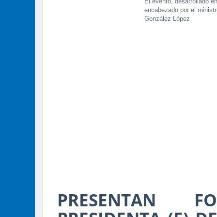
El evento, desarrollado e
encabezado por el ministr
González López
PRESENTAN F