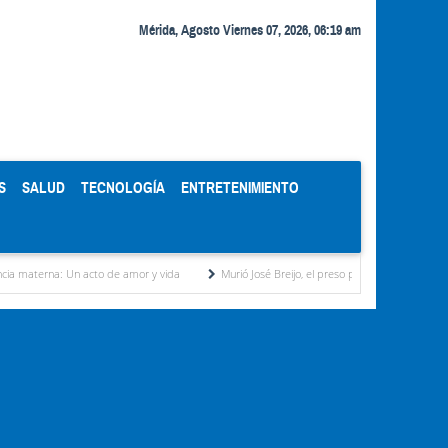
Mérida, Agosto Viernes 07, 2026, 06:19 am
S
SALUD
TECNOLOGÍA
ENTRETENIMIENTO
acto de amor y vida
Murió José Breijo, el preso político uruguayo-venezolano bajo arr