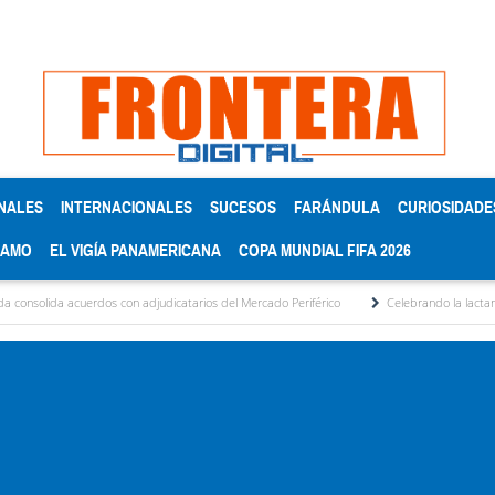
NALES
INTERNACIONALES
SUCESOS
FARÁNDULA
CURIOSIDADE
RAMO
EL VIGÍA PANAMERICANA
COPA MUNDIAL FIFA 2026
rdos con adjudicatarios del Mercado Periférico
Celebrando la lactancia materna: Un 