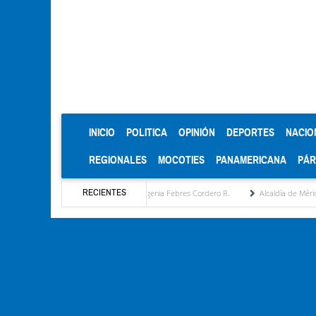
(CURRENT)
INICIO
POLITICA
OPINIÓN
DEPORTES
NACIO
REGIONALES
MOCOTIES
PANAMERICANA
PÁ
RECIENTES
a estratégica por María Eugenia Febres Cordero R.
Alcaldía de Mérida consolida acue