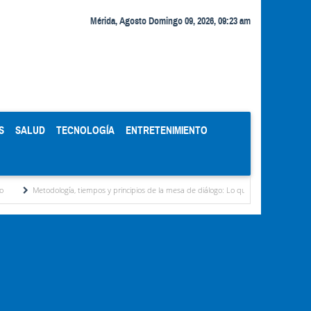
Mérida, Agosto Domingo 09, 2026, 09:23 am
S
SALUD
TECNOLOGÍA
ENTRETENIMIENTO
todología, tiempos y principios de la mesa de diálogo: Lo que ven analistas
Delcy Ro