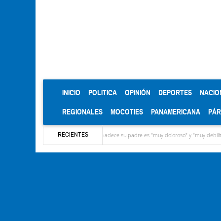
(CURRENT)
INICIO
POLITICA
OPINIÓN
DEPORTES
NACIO
REGIONALES
MOCOTIES
PANAMERICANA
PÁ
RECIENTES
EUU, reveló que el cáncer que padece su padre es "muy doloroso" y "muy debilitante"