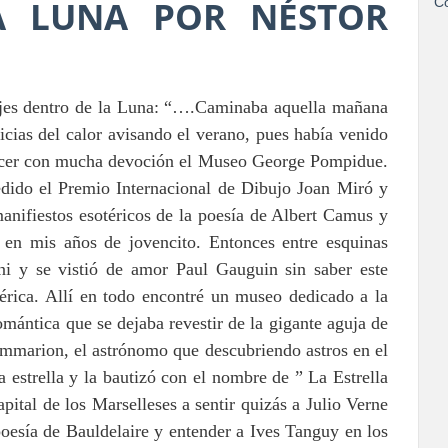
A LUNA POR NÉSTOR
Co
ajes dentro de la Luna: “….Caminaba aquella mañana
icias del calor avisando el verano, pues había venido
nocer con mucha devoción el Museo George Pompidue.
edido el Premio Internacional de Dibujo Joan Miró y
anifiestos esotéricos de la poesía de Albert Camus y
 en mis años de jovencito. Entonces entre esquinas
 y se vistió de amor Paul Gauguin sin saber este
mérica. Allí en todo encontré un museo dedicado a la
mántica que se dejaba revestir de la gigante aguja de
lammarion, el astrónomo que descubriendo astros en el
estrella y la bautizó con el nombre de ” La Estrella
ital de los Marselleses a sentir quizás a Julio Verne
a poesía de Bauldelaire y entender a Ives Tanguy en los