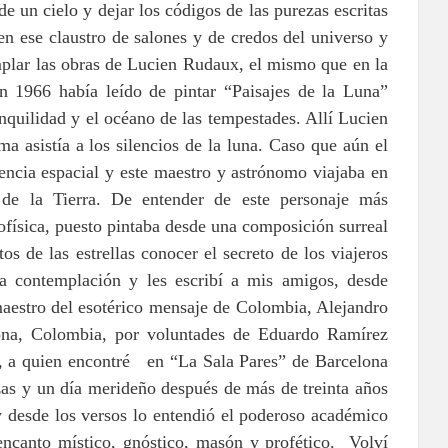
 de un cielo y dejar los códigos de las purezas escritas
n ese claustro de salones y de credos del universo y
plar las obras de Lucien Rudaux, el mismo que en la
n 1966 había leído de pintar “Paisajes de la Luna”
nquilidad y el océano de las tempestades. Allí Lucien
a asistía a los silencios de la luna. Caso que aún el
encia espacial y este maestro y astrónomo viajaba en
al de la Tierra. De entender de este personaje más
rofísica, puesto pintaba desde una composición surreal
os de las estrellas conocer el secreto de los viajeros
a contemplación y les escribí a mis amigos, desde
aestro del esotérico mensaje de Colombia, Alejandro
na, Colombia, por voluntades de Eduardo Ramírez
s, a quien encontré en “La Sala Pares” de Barcelona
as y un día merideño después de más de treinta años
y desde los versos lo entendió el poderoso académico
ncanto místico, gnóstico, masón y profético. Volví