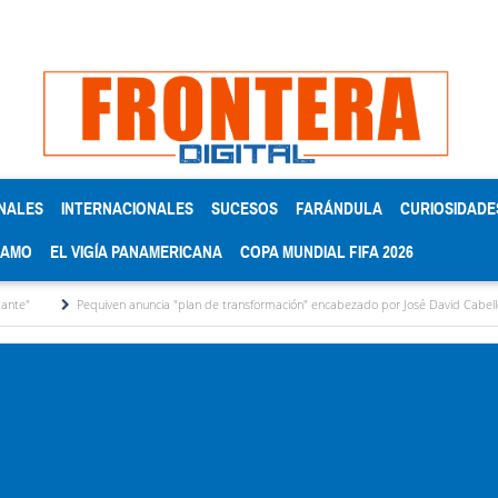
NALES
INTERNACIONALES
SUCESOS
FARÁNDULA
CURIOSIDADE
RAMO
EL VIGÍA PANAMERICANA
COPA MUNDIAL FIFA 2026
Pequiven anuncia "plan de transformación" encabezado por José David Cabello
Me