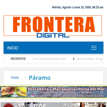
Mérida, Agosto Lunes 10, 2026, 06:25 am
INICIO
sformador de potencia en la subestación Mucuchies
RECIENTES
Gerardo Molina: “El legado de Alb
a década de espera
Comercio entre Venezuela y EE. UU. crece 113 % y alcanza su m
Páramo
Inicio