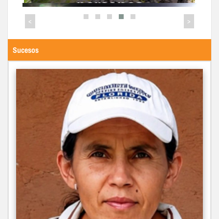
Línea La Estrella en
la vía Santa Cruz de
<
>
Mora - Estanques
Sucesos