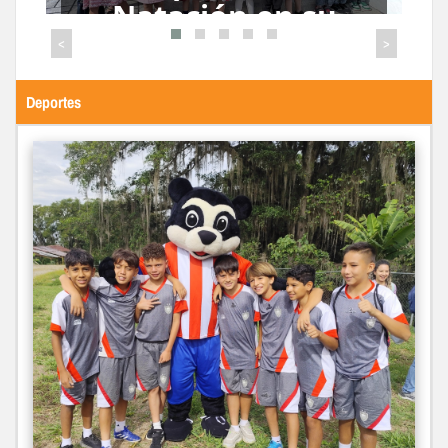
Avancin
<
>
Deportes