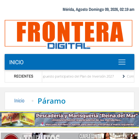
Mérida, Agosto Domingo 09, 2026, 02:19 am
INICIO
 diagnóstico del presupuesto participativo del Plan de Inversión 2027
RECIENTES
Contaminación 
de Ordenanza de Transporte Público
“Mérida te abraza”, impulso de la identidad regi
Páramo
Inicio