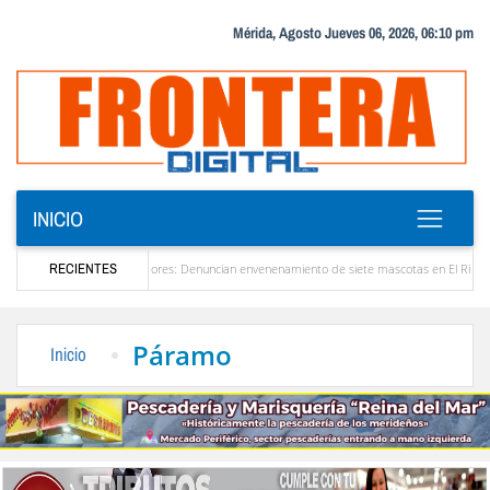
Mérida, Agosto Jueves 06, 2026, 06:10 pm
INICIO
rta en Bailadores: Denuncian envenenamiento de siete mascotas en El Rincón de La Laguna
RECIENTES
Venezuela
Delegación opositora encabezada por Dinorah Figuera llegará hoy a Venezue
Páramo
Inicio