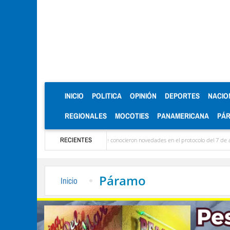
(CURRENT)
INICIO
POLITICA
OPINIÓN
DEPORTES
NACIO
REGIONALES
MOCOTIES
PANAMERICANA
PÁ
Ya llegaron las delegaciones y se conocieron novedades en el protocolo del 7 de agosto
RECIENTES
Páramo
Inicio