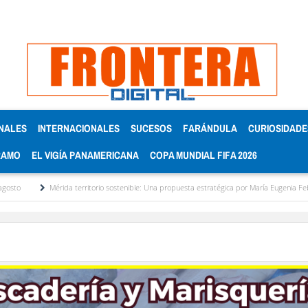
NALES
INTERNACIONALES
SUCESOS
FARÁNDULA
CURIOSIDADE
RAMO
EL VIGÍA PANAMERICANA
COPA MUNDIAL FIFA 2026
Mérida territorio sostenible: Una propuesta estratégica por María Eugenia Febres Corder