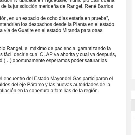
Cardón IV ubicada en Tiguadare, municipio Carirubana
e de la jurisdicción merideña de Rangel, René Barrios
ción, en un espacio de ocho días estaría en prueba”,
ntendrían los despachos desde la Planta en el estado
la vía de Guatire en el estado Miranda para otras
ipio Rangel, el máximo de paciencia, garantizando la
es fácil decirle cual CLAP va ahorita y cual va después,
ad (…) oportunamente esperamos poder saturar las
l encuentro del Estado Mayor del Gas participaron el
lcaldes del eje Páramo y las nuevas autoridades de la
ación en la cobertura a familias de la región.