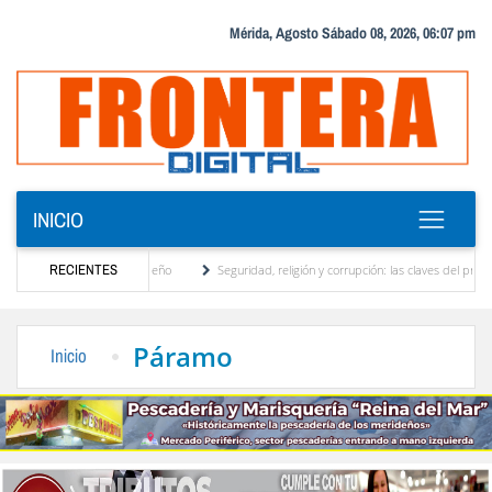
Mérida, Agosto Sábado 08, 2026, 06:07 pm
INICIO
, motor turístico merideño
RECIENTES
Seguridad, religión y corrupción: las claves del primer di
inación eléctrica en el interior del país
La Vinotinto sub-20 gana medalla de oro en 
Páramo
Inicio