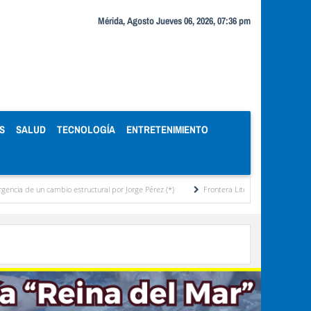
Mérida, Agosto Jueves 06, 2026, 07:36 pm
S
SALUD
TECNOLOGÍA
ENTRETENIMIENTO
 estructural por Jorge Pérez (*)
Frontera Literaria por Arinda Engelke
“Las 