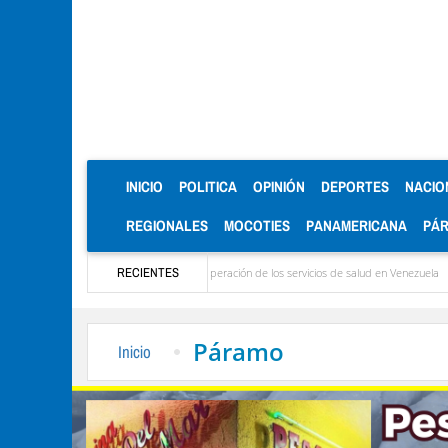
(CURRENT)
INICIO
POLITICA
OPINIÓN
DEPORTES
NACIO
REGIONALES
MOCOTIES
PANAMERICANA
PÁ
ormó que apoya la recuperación de los servicios de salud en Venezuela
RECIENTES
El impacto c
Páramo
Inicio