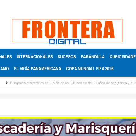
NALES
INTERNACIONALES
SUCESOS
FARÁNDULA
CURIOSIDADE
RAMO
EL VIGÍA PANAMERICANA
COPA MUNDIAL FIFA 2026
atastrófico de El Niño en un SEN colapsado: 27 años de negligencia y la urgencia de un cambio