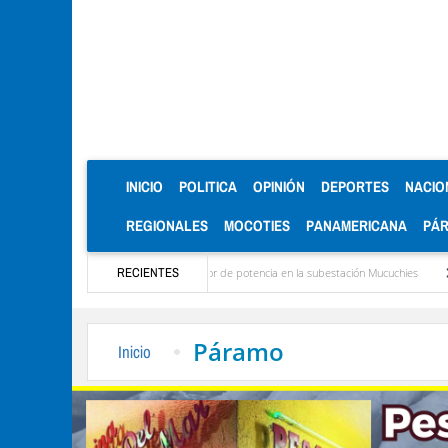
(CURRENT)
INICIO
POLITICA
OPINIÓN
DEPORTES
NACIO
REGIONALES
MOCOTIES
PANAMERICANA
PÁ
stalación de nuevo transformador de potencia en la subestación Mucuchies
RECIENTES
Gerardo Mo
Páramo
Inicio