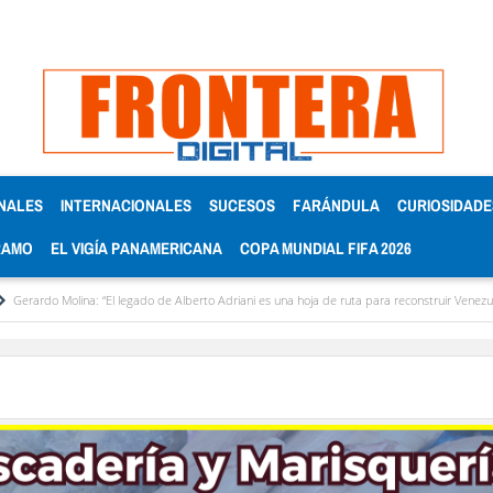
NALES
INTERNACIONALES
SUCESOS
FARÁNDULA
CURIOSIDADE
RAMO
EL VIGÍA PANAMERICANA
COPA MUNDIAL FIFA 2026
lina: “El legado de Alberto Adriani es una hoja de ruta para reconstruir Venezuela”