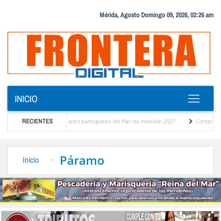
Mérida, Agosto Domingo 09, 2026, 02:26 am
INICIO
gnóstico del presupuesto participativo del Plan de Inversión 2027
RECIENTES
Contaminación y d
rdenanza de Transporte Público
“Mérida te abraza”, impulso de la identidad regiona
Páramo
Inicio