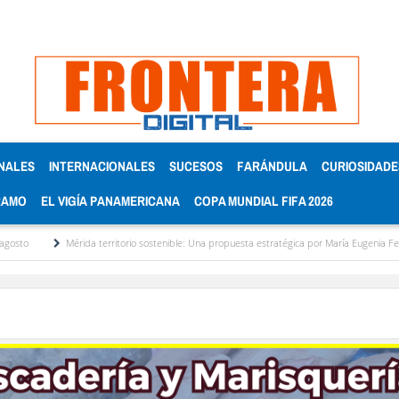
NALES
INTERNACIONALES
SUCESOS
FARÁNDULA
CURIOSIDADE
RAMO
EL VIGÍA PANAMERICANA
COPA MUNDIAL FIFA 2026
Mérida territorio sostenible: Una propuesta estratégica por María Eugenia Febres Corder