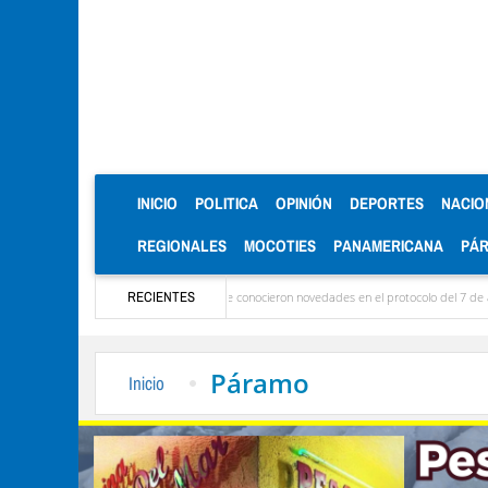
(CURRENT)
INICIO
POLITICA
OPINIÓN
DEPORTES
NACIO
REGIONALES
MOCOTIES
PANAMERICANA
PÁ
Ya llegaron las delegaciones y se conocieron novedades en el protocolo del 7 de agosto
RECIENTES
Páramo
Inicio