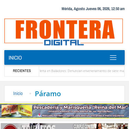
Mérida, Agosto Jueves 06, 2026, 12:50 am
INICIO
ela
RECIENTES
Alerta en Bailadores: Denuncian envenenamiento de siete mascotas en El Rincó
 profesores en Venezuela
Delegación opositora encabezada por Dinorah Figuera llegará
Páramo
Inicio