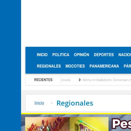
(CURRENT)
INICIO
POLITICA
OPINIÓN
DEPORTES
NACIO
REGIONALES
MOCOTIES
PANAMERICANA
PÁ
itucionalización de Venezuela
RECIENTES
Alerta en Bailadores: Denuncian envenenamiento de si
Regionales
Inicio