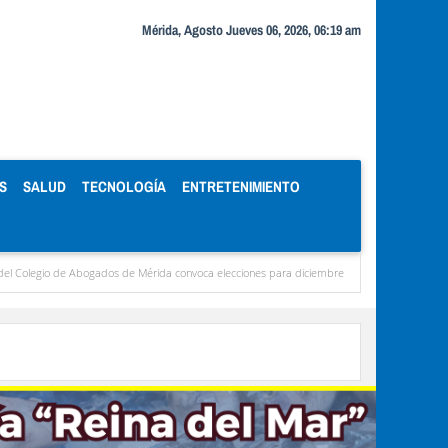
Mérida, Agosto Jueves 06, 2026, 06:19 am
S
SALUD
TECNOLOGÍA
ENTRETENIMIENTO
dos de Mérida convoca elecciones para diciembre
Miranda concentra casi el 77 % de 