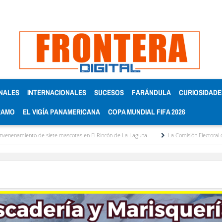
NALES
INTERNACIONALES
SUCESOS
FARÁNDULA
CURIOSIDADE
RAMO
EL VIGÍA PANAMERICANA
COPA MUNDIAL FIFA 2026
ete mascotas en El Rincón de La Laguna
La Comisión Electoral del Colegio de Aboga