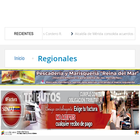
 María Eugenia Febres Cordero R.
RECIENTES
Alcaldía de Mérida consolida acuerdos con adjudicat
e la Plaza Bolívar tras daños por lluvias
Gobierno de Trump considera como “una opor
Regionales
Inicio