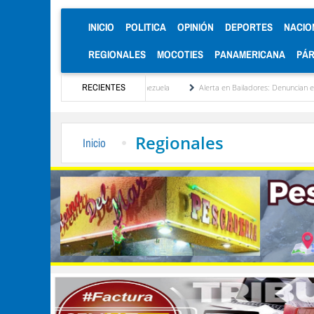
(CURRENT)
INICIO
POLITICA
OPINIÓN
DEPORTES
NACIO
REGIONALES
MOCOTIES
PANAMERICANA
PÁ
titucionalización de Venezuela
RECIENTES
Alerta en Bailadores: Denuncian envenenamiento de s
Regionales
Inicio