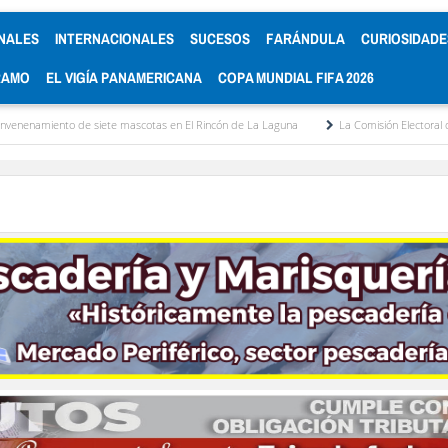
NALES
INTERNACIONALES
SUCESOS
FARÁNDULA
CURIOSIDADE
RAMO
EL VIGÍA PANAMERICANA
COPA MUNDIAL FIFA 2026
iete mascotas en El Rincón de La Laguna
La Comisión Electoral del Colegio de Abog