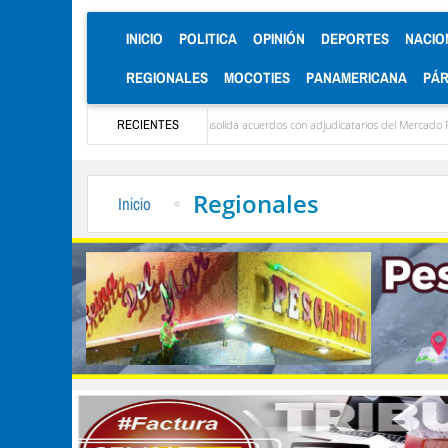
(CURRENT)
INICIO
POLITICA
OPINIÓN
DEPORTES
NACIO
REGIONALES
MOCOTIES
PANAMERICANA
PÁ
lcaldía de Mérida consolida acuerdos con adjudicatarios del Mercado Periférico
RECIENTES
Cele
Regionales
Inicio