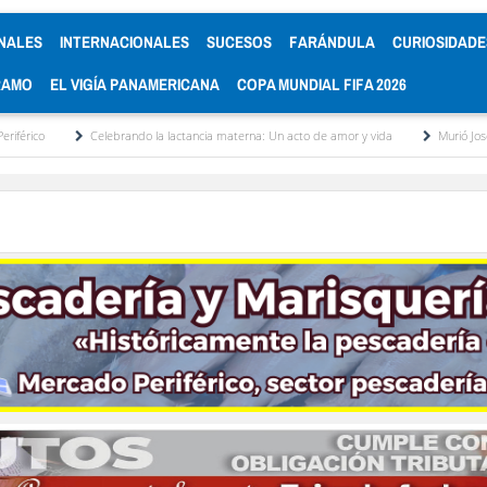
NALES
INTERNACIONALES
SUCESOS
FARÁNDULA
CURIOSIDADE
RAMO
EL VIGÍA PANAMERICANA
COPA MUNDIAL FIFA 2026
brando la lactancia materna: Un acto de amor y vida
Murió José Breijo, el preso polí