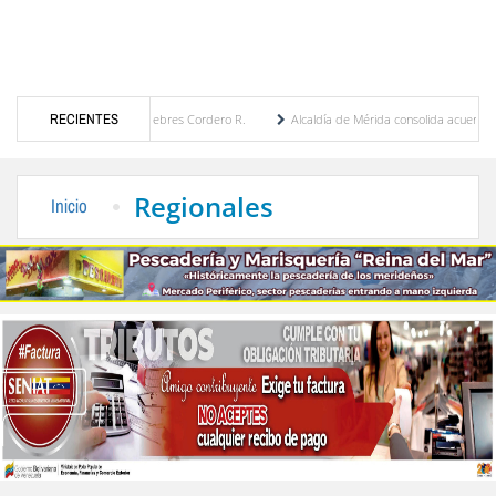
ca por María Eugenia Febres Cordero R.
RECIENTES
Alcaldía de Mérida consolida acuerdos con ad
vard de la Plaza Bolívar tras daños por lluvias
Gobierno de Trump considera como “un
Regionales
Inicio