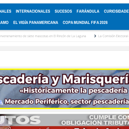
NALES
INTERNACIONALES
SUCESOS
FARÁNDULA
CURIOSIDADE
RAMO
EL VIGÍA PANAMERICANA
COPA MUNDIAL FIFA 2026
e mascotas en El Rincón de La Laguna
La Comisión Electoral del Colegio de Abogado