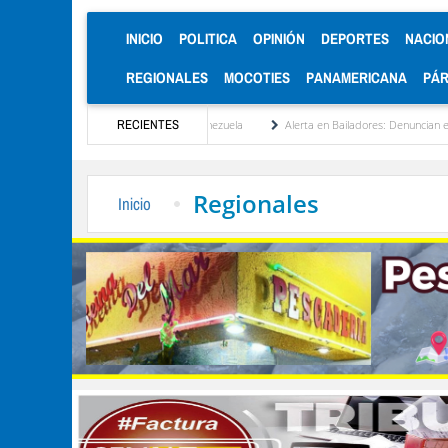
(CURRENT)
INICIO
POLITICA
OPINIÓN
DEPORTES
NACIO
REGIONALES
MOCOTIES
PANAMERICANA
PÁ
cionalización de Venezuela
RECIENTES
Alerta en Bailadores: Denuncian envenenamiento de siet
Regionales
Inicio