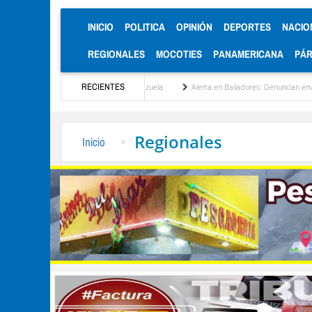
(CURRENT)
INICIO
POLITICA
OPINIÓN
DEPORTES
NACIO
REGIONALES
MOCOTIES
PANAMERICANA
PÁ
cionalización de Venezuela
RECIENTES
Alerta en Bailadores: Denuncian envenenamiento de siete
Regionales
Inicio