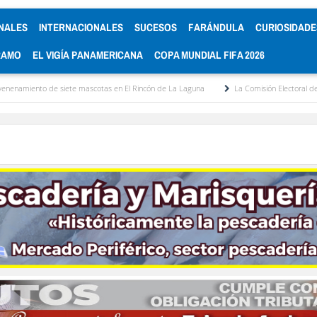
NALES
INTERNACIONALES
SUCESOS
FARÁNDULA
CURIOSIDADE
RAMO
EL VIGÍA PANAMERICANA
COPA MUNDIAL FIFA 2026
 mascotas en El Rincón de La Laguna
La Comisión Electoral del Colegio de Abogado