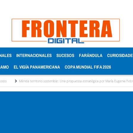
NALES
INTERNACIONALES
SUCESOS
FARÁNDULA
CURIOSIDADE
RAMO
EL VIGÍA PANAMERICANA
COPA MUNDIAL FIFA 2026
ida territorio sostenible: Una propuesta estratégica por María Eugenia Febres Cordero R.