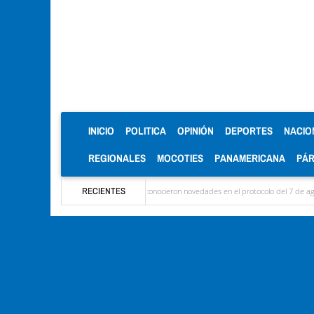
(CURRENT)
INICIO
POLITICA
OPINIÓN
DEPORTES
NACIO
REGIONALES
MOCOTIES
PANAMERICANA
PÁ
egaron las delegaciones y se conocieron novedades en el protocolo del 7 de agosto
RECIENTES
Mér