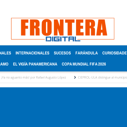
NALES
INTERNACIONALES
SUCESOS
FARÁNDULA
CURIOSIDADE
RAMO
EL VIGÍA PANAMERICANA
COPA MUNDIAL FIFA 2026
 más! por Rafael Augusto López
CIEPROL-ULA distingue al municipio Zea como "Mun