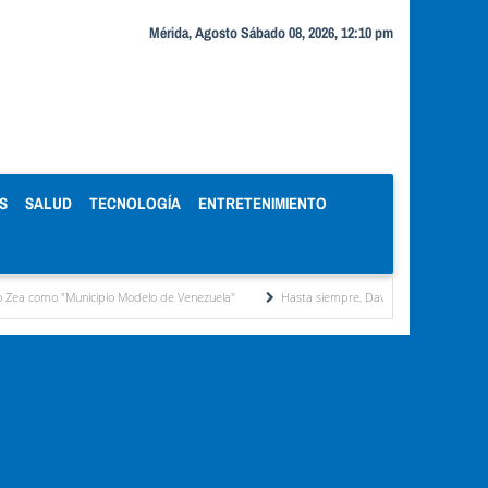
Mérida, Agosto Sábado 08, 2026, 12:10 pm
S
SALUD
TECNOLOGÍA
ENTRETENIMIENTO
icipio Modelo de Venezuela"
Hasta siempre, David José Lanz: una vida dedicada con