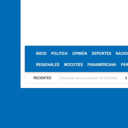
(CURRENT)
INICIO
POLITICA
OPINIÓN
DEPORTES
NACIO
REGIONALES
MOCOTIES
PANAMERICANA
PÁ
es del primer discurso de De la Espriella como presidente de Colombia
RECIENTES
¡Ya no aguanto