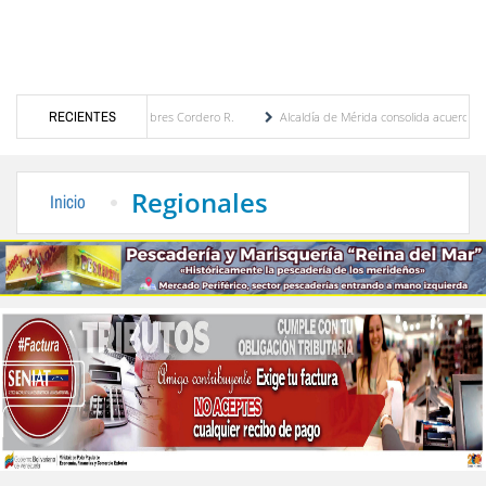
 por María Eugenia Febres Cordero R.
RECIENTES
Alcaldía de Mérida consolida acuerdos con adju
rd de la Plaza Bolívar tras daños por lluvias
Gobierno de Trump considera como “una 
Regionales
Inicio