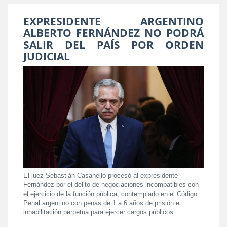
EXPRESIDENTE ARGENTINO
ALBERTO FERNÁNDEZ NO PODRÁ
SALIR DEL PAÍS POR ORDEN
JUDICIAL
El juez Sebastián Casanello procesó al expresidente
Fernández por el delito de negociaciones incompatibles con
el ejercicio de la función pública, contemplado en el Código
Penal argentino con penas de 1 a 6 años de prisión e
inhabilitación perpetua para ejercer cargos públicos