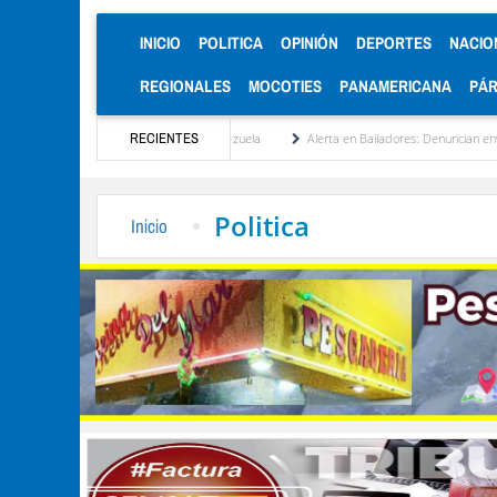
(CURRENT)
INICIO
POLITICA
OPINIÓN
DEPORTES
NACIO
REGIONALES
MOCOTIES
PANAMERICANA
PÁ
cionalización de Venezuela
RECIENTES
Alerta en Bailadores: Denuncian envenenamiento de siete
Politica
Inicio