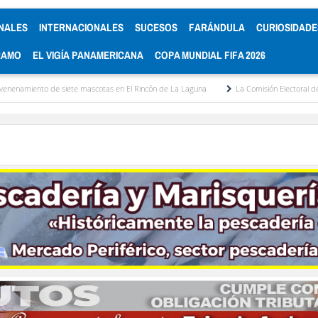
NALES
INTERNACIONALES
SUCESOS
FARÁNDULA
CURIOSIDADE
RAMO
EL VIGÍA PANAMERICANA
COPA MUNDIAL FIFA 2026
 mascotas en El Rincón de La Laguna
La Comisión Electoral del Colegio de Abogados