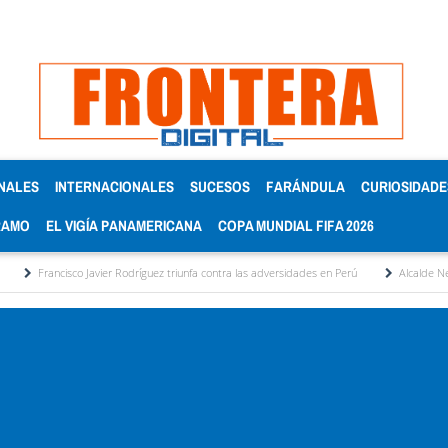
NALES
INTERNACIONALES
SUCESOS
FARÁNDULA
CURIOSIDADE
RAMO
EL VIGÍA PANAMERICANA
COPA MUNDIAL FIFA 2026
o Javier Rodríguez triunfa contra las adversidades en Perú
Alcalde Nelson Álvarez ina