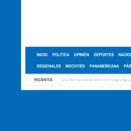
(CURRENT)
INICIO
POLITICA
OPINIÓN
DEPORTES
NACIO
REGIONALES
MOCOTIES
PANAMERICANA
PÁ
a jornada laboral para sumarse al Plan Nacional de Ahorro de Energía y Agua
RECIENTES
Francisc