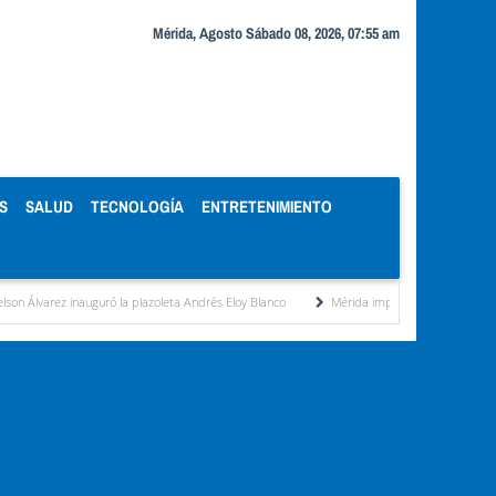
Mérida, Agosto Sábado 08, 2026, 07:55 am
S
SALUD
TECNOLOGÍA
ENTRETENIMIENTO
uguró la plazoleta Andrés Eloy Blanco
Mérida impulsa desarrollo económico con talle