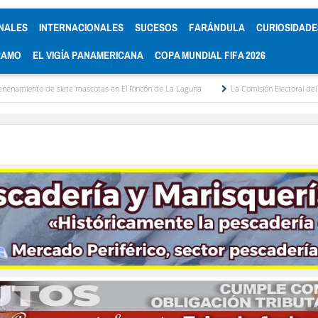
NALES
INTERNACIONALES
SUCESOS
FARÁNDULA
CURIOSIDADE
RAMO
EL VIGÍA PANAMERICANA
COPA MUNDIAL FIFA 2026
 mascotas en El Rincón de La Laguna
La Comisión Electoral del Colegio de Abogado