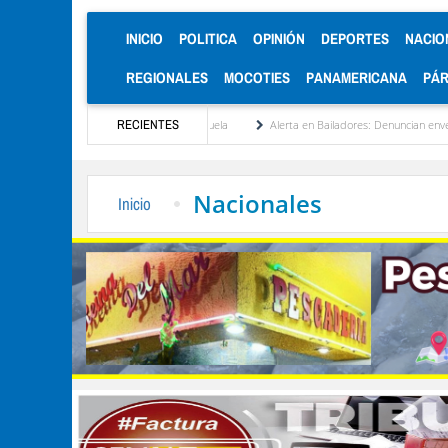
(CURRENT)
INICIO
POLITICA
OPINIÓN
DEPORTES
NACIO
REGIONALES
MOCOTIES
PANAMERICANA
PÁ
cionalización de Venezuela
RECIENTES
Alerta en Bailadores: Denuncian envenenamiento de siete
Nacionales
Inicio