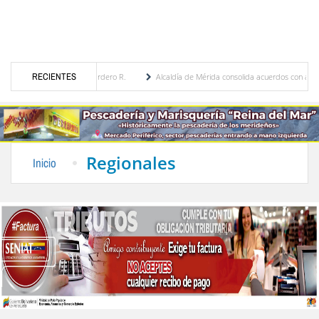
ría Eugenia Febres Cordero R.
RECIENTES
Alcaldía de Mérida consolida acuerdos con adjudicatari
 Plaza Bolívar tras daños por lluvias
Gobierno de Trump considera como “una oportun
Regionales
Inicio