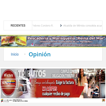
ca por María Eugenia Febres Cordero R.
RECIENTES
Alcaldía de Mérida consolida acuerdos con adj
vard de la Plaza Bolívar tras daños por lluvias
Gobierno de Trump considera como “un
Opinión
Inicio