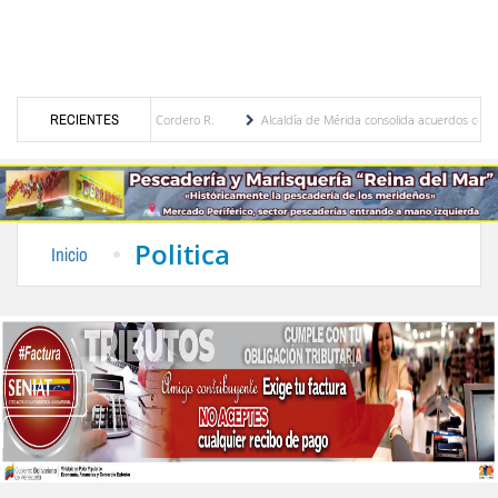
a Eugenia Febres Cordero R.
RECIENTES
Alcaldía de Mérida consolida acuerdos con adjudicatario
Plaza Bolívar tras daños por lluvias
Gobierno de Trump considera como “una oportuni
Politica
Inicio