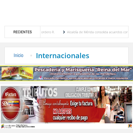
ía Eugenia Febres Cordero R.
RECIENTES
Alcaldía de Mérida consolida acuerdos con adjudicatari
 Plaza Bolívar tras daños por lluvias
Gobierno de Trump considera como “una oportun
Internacionales
Inicio