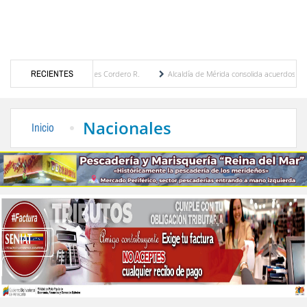
r María Eugenia Febres Cordero R.
RECIENTES
Alcaldía de Mérida consolida acuerdos con adjudica
e la Plaza Bolívar tras daños por lluvias
Gobierno de Trump considera como “una opo
Nacionales
Inicio