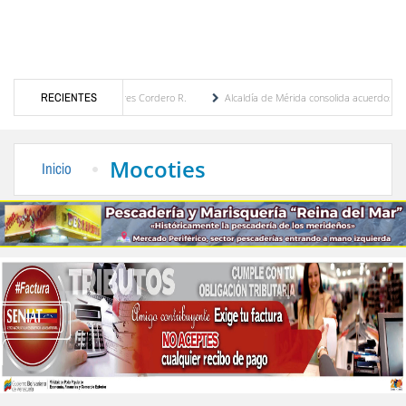
or María Eugenia Febres Cordero R.
RECIENTES
Alcaldía de Mérida consolida acuerdos con adjudic
de la Plaza Bolívar tras daños por lluvias
Gobierno de Trump considera como “una op
Mocoties
Inicio