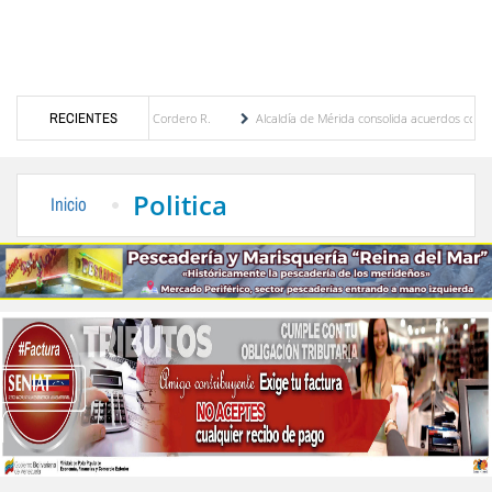
aría Eugenia Febres Cordero R.
RECIENTES
Alcaldía de Mérida consolida acuerdos con adjudicatar
a Plaza Bolívar tras daños por lluvias
Gobierno de Trump considera como “una oportu
Politica
Inicio