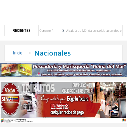
ría Eugenia Febres Cordero R.
RECIENTES
Alcaldía de Mérida consolida acuerdos con adjudicatar
a Plaza Bolívar tras daños por lluvias
Gobierno de Trump considera como “una oportu
Nacionales
Inicio